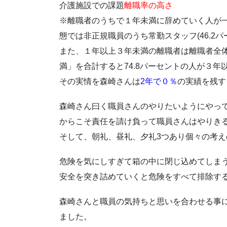
介護施設での課題
離職率の高さ
※離職者のうちで１年未満に辞めていく人が一
態では非正規職員のうち常勤スタッフ(46.2
また、１年以上３年未満の離職者は離職者全体
満」を合計すると74.8パーセントの人が３
その実情を森崎さんは
2年で０％
の実績を残す
森崎さん曰く職員さんのやりたいようにやっ
からこそ責任を請け負って職員さんはやりき
そして、朝礼、昼礼、夕礼3つあり個々の考
危険を気にしすぎて箱の中に閉じ込めてしま
安全を突き詰めていくと危険をすべて排除す
森崎さんと職員の気持ちと思いを合わせる事
ました。