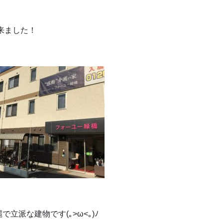
来ました！
派な建物です(｡>ω<｡)ﾉ