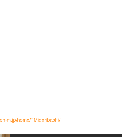
ken-m.jp/home/FMidoribashi/