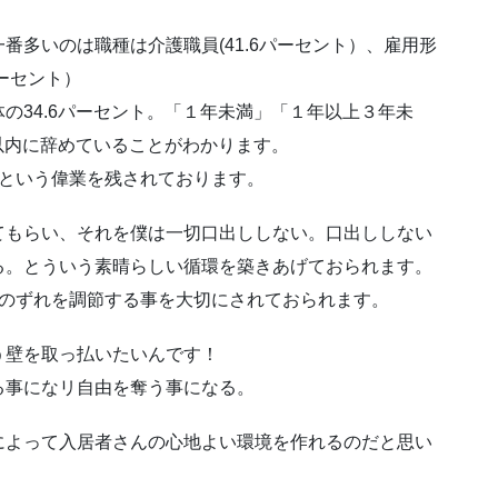
番多いのは職種は介護職員(41.6パーセント）、雇用形
パーセント）
の34.6パーセント。「１年未満」「１年以上３年未
年以内に辞めていることがわかります。
という偉業を残されております。
てもらい、それを僕は一切口出ししない。口出ししない
る。とういう素晴らしい循環を築きあげておられます。
えのずれを調節する事を大切にされておられます。
う壁を取っ払いたいんです！
る事になリ自由を奪う事になる。
によって入居者さんの心地よい環境を作れるのだと思い