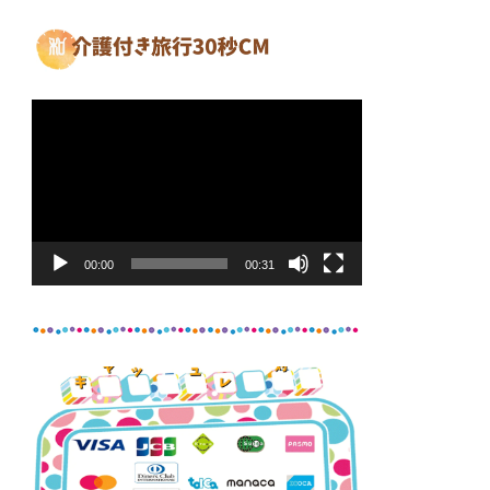
動
画
プ
レ
ー
ヤ
00:00
00:31
ー