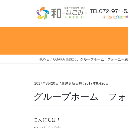
コ
ナ
ン
ビ
テ
ゲ
ン
ー
ツ
シ
へ
ョ
ス
ン
キ
に
ッ
移
HOME
OSAKA 西遊記
グループホーム フォーユー緑
プ
動
2017年8月20日
/ 最終更新日時 :
2017年8月20日
グループホーム フォ
こんにちは！