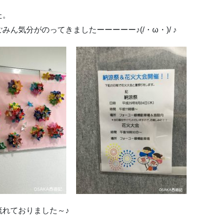
た。
ん気分がのってきましたーーーーー♪(/・ω・)/ ♪
れておりました～♪