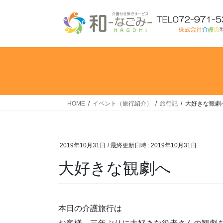
コ
ナ
ン
ビ
テ
ゲ
ン
ー
ツ
シ
へ
ョ
ス
ン
キ
に
ッ
移
HOME
イベント（旅行紹介）
旅行記
大好きな観劇
プ
動
2019年10月31日
/ 最終更新日時 :
2019年10月31日
大好きな観劇へ
本日の介護旅行は