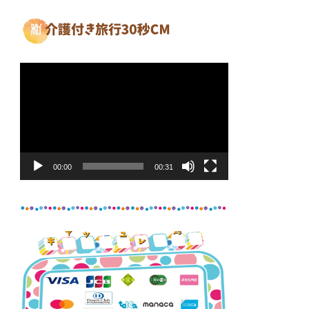
動
画
プ
レ
ー
ヤ
00:00
00:31
ー