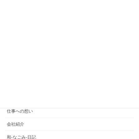
旅行記
お客様のお声
ご利用を考えの方
ご報告
スタッフ紹介
たっきーのフォレスとガンプ
プランのご案内
介護タクシー
仕事への想い
会社紹介
和-なごみ-日記