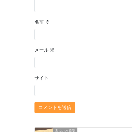
名前
※
メール
※
サイト
和-なごみ-日記