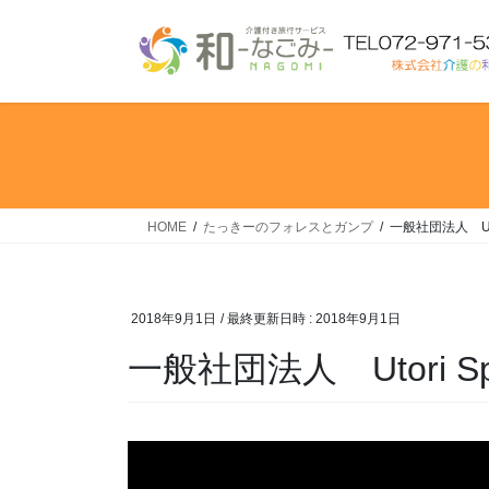
コ
ナ
ン
ビ
テ
ゲ
ン
ー
ツ
シ
へ
ョ
ス
ン
キ
に
ッ
移
HOME
たっきーのフォレスとガンプ
一般社団法人 Utori
プ
動
2018年9月1日
/ 最終更新日時 :
2018年9月1日
一般社団法人 Utori Spo