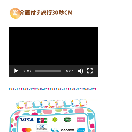
動
画
プ
レ
ー
ヤ
00:00
00:31
ー