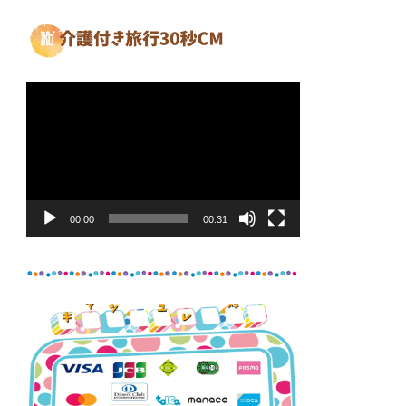
動
画
プ
レ
ー
ヤ
00:00
00:31
ー