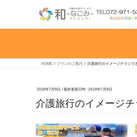
コ
ナ
ン
ビ
テ
ゲ
ン
ー
ツ
シ
へ
ョ
ス
ン
キ
に
ッ
移
HOME
プランのご案内
介護旅行のイメージチラシで
プ
動
2018年7月9日
/ 最終更新日時 :
2018年7月9日
介護旅行のイメージチ