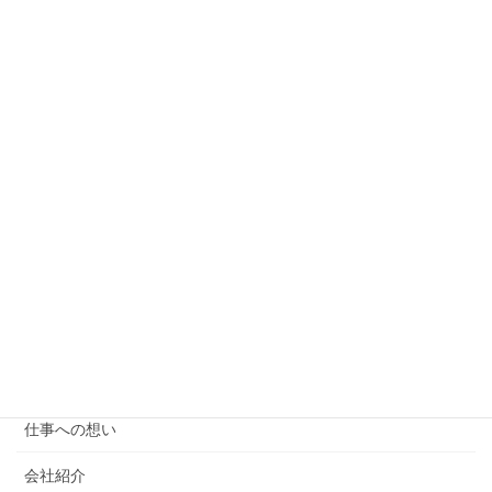
イベント（旅行紹介）
旅行記
お客様のお声
ご利用を考えの方
ご報告
スタッフ紹介
たっきーのフォレスとガンプ
プランのご案内
介護タクシー
仕事への想い
会社紹介