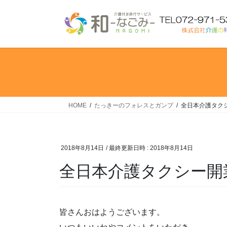
コ
ナ
ン
ビ
テ
ゲ
ン
ー
ツ
シ
へ
ョ
ス
ン
キ
に
ッ
移
HOME
たっきーのフォレスとガンプ
全日本介護タク
プ
動
2018年8月14日
/ 最終更新日時 :
2018年8月14日
全日本介護タクシー開
皆さんおはようございます。