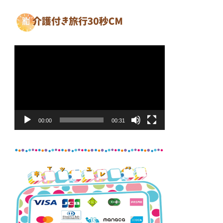
動
画
プ
レ
ー
ヤ
00:00
00:31
ー