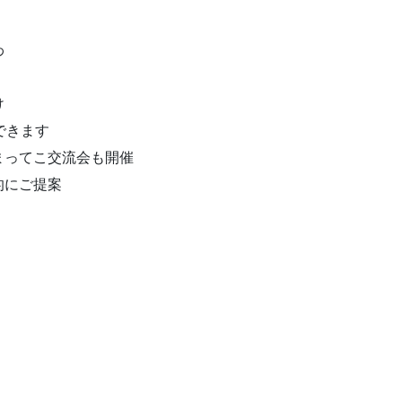
わ
け
できます
まってこ交流会も開催
的にご提案