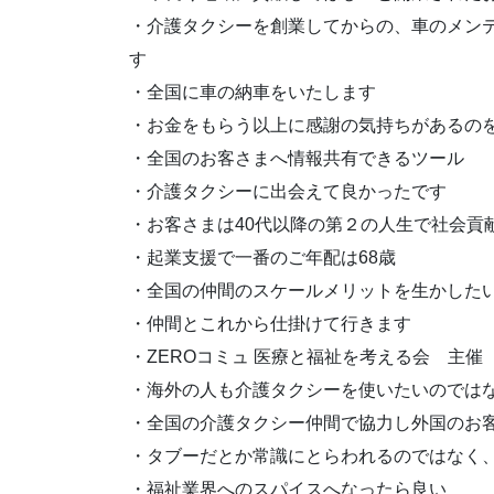
・介護タクシーを創業してからの、車のメン
す
・全国に車の納車をいたします
・お金をもらう以上に感謝の気持ちがあるの
・全国のお客さまへ情報共有できるツール
・介護タクシーに出会えて良かったです
・お客さまは40代以降の第２の人生で社会貢
・起業支援で一番のご年配は68歳
・全国の仲間のスケールメリットを生かした
・仲間とこれから仕掛けて行きます
・ZEROコミュ 医療と福祉を考える会 主催
・海外の人も介護タクシーを使いたいのでは
・全国の介護タクシー仲間で協力し外国のお
・タブーだとか常識にとらわれるのではなく
・福祉業界へのスパイスへなったら良い