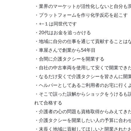
・業界のマーケットが活性化しないと自分も
・プラットフォームを作り化学反応を起こす
・+−１は同世代です
・20代はお金を追っかける
・地域に自分の仕事を通じて貢献することは
・車屋さんで創業から54年目
・合間に介護タクシーを開業する
・自社の中古車両を使用して安くで開業でき
・なるだけ安くで介護タクシーを皆さんに開
・ヘルパーとしてあるご利用者のお宅に行く
・そこで誤った誤解からショックをうけるも
れて合格する
・介護者の心の問題も資格取得からみえてき
・介護タクシーを開業したい人の予算に合わ
・末長く地域に貢献してほしいと開業された