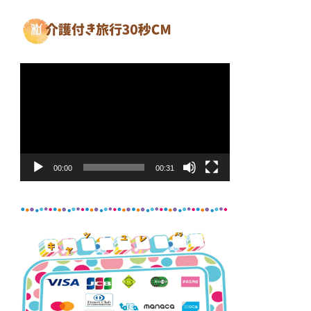
動
画
プ
レ
ー
ヤ
00:00
00:31
ー