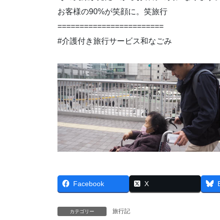
お客様の90%が笑顔に。笑旅行
========================
#介護付き旅行サービス和なごみ
Facebook
X
旅行記
カテゴリー