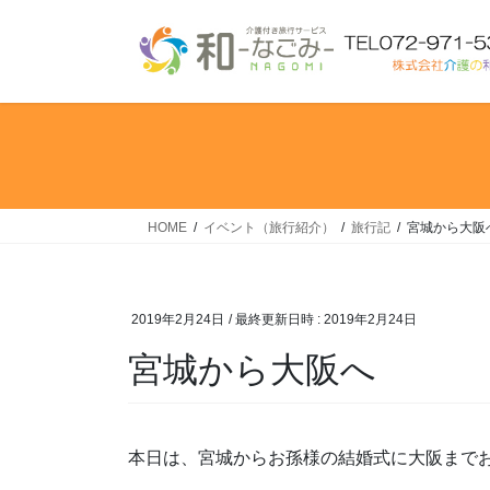
コ
ナ
ン
ビ
テ
ゲ
ン
ー
ツ
シ
へ
ョ
ス
ン
キ
に
ッ
移
HOME
イベント（旅行紹介）
旅行記
宮城から大阪
プ
動
2019年2月24日
/ 最終更新日時 :
2019年2月24日
宮城から大阪へ
本日は、宮城からお孫様の結婚式に大阪まで