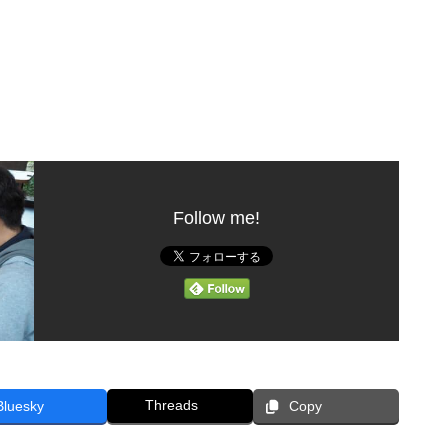
。
Follow me!
Threads
Bluesky
Copy