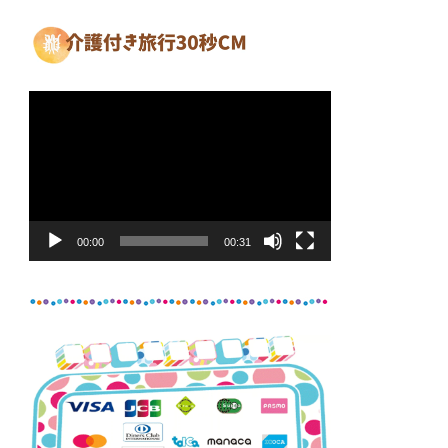
動
画
プ
レ
ー
ヤ
00:00
00:31
ー