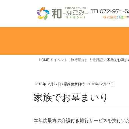
コ
ナ
ン
ビ
テ
ゲ
ン
ー
ツ
シ
へ
ョ
ス
ン
キ
に
ッ
移
HOME
イベント（旅行紹介）
旅行記
家族でお墓ま
プ
動
2018年12月27日
/ 最終更新日時 :
2018年12月27日
家族でお墓まいり
本年度最終の介護付き旅行サービスを実行い