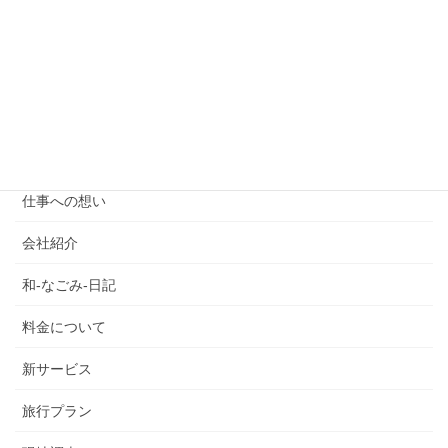
スタッフ紹介
たっきーのフォレスとガンプ
プランのご案内
介護タクシー
仕事への想い
会社紹介
和-なごみ-日記
料金について
新サービス
旅行プラン