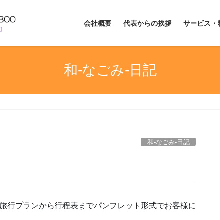
会社概要
代表からの挨拶
サービス・
和-なごみ-日記
和-なごみ-日記
に旅行プランから行程表までパンフレット形式でお客様に