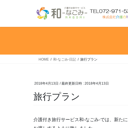
コ
ナ
ン
ビ
テ
ゲ
ン
ー
ツ
シ
へ
ョ
ス
ン
キ
に
ッ
移
HOME
和-なごみ-日記
旅行プラン
プ
動
2018年4月13日
/ 最終更新日時 :
2018年4月13日
旅行プラン
介護付き旅行サービス和-なごみ-では、新た