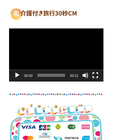
動
画
プ
レ
ー
ヤ
00:00
00:31
ー