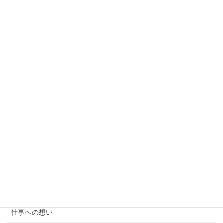
OSAKA 西遊記
イベント（旅行紹介）
旅行記
お客様のお声
ご利用を考えの方
ご報告
スタッフ紹介
たっきーのフォレスとガンプ
プランのご案内
介護タクシー
仕事への想い