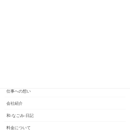
お客様のお声
ご利用を考えの方
ご報告
スタッフ紹介
たっきーのフォレスとガンプ
プランのご案内
介護タクシー
仕事への想い
会社紹介
和-なごみ-日記
料金について