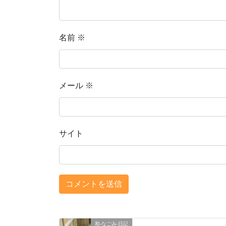
名前
※
メール
※
サイト
和-なごみ-日記