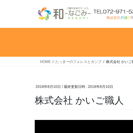
コ
ナ
ン
ビ
テ
ゲ
ン
ー
ツ
シ
へ
ョ
ス
ン
キ
に
ッ
移
HOME
たっきーのフォレスとガンプ
株式会社 かいご
プ
動
2018年8月10日
/ 最終更新日時 :
2018年8月10日
株式会社 かいご職人