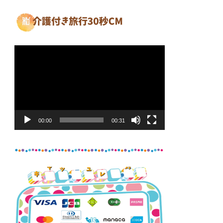
動
画
プ
レ
ー
ヤ
00:00
00:31
ー