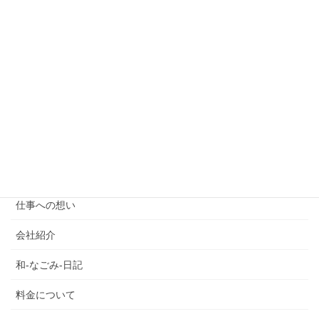
ご利用を考えの方
ご報告
スタッフ紹介
たっきーのフォレスとガンプ
プランのご案内
介護タクシー
仕事への想い
会社紹介
和-なごみ-日記
料金について