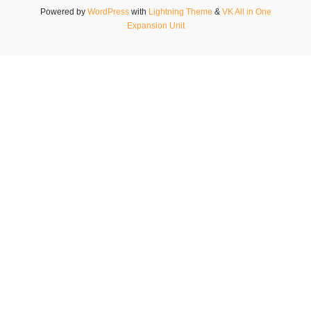
Powered by
WordPress
with
Lightning Theme
&
VK All in One
Expansion Unit