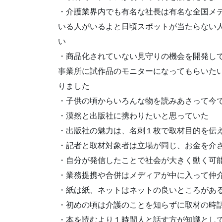
・介護業界内でも有名な社長は有名な全国メ
いる人がいるよと日頃スポットが当たらない
い
・商品化されていない見守りの機会を開発し
事業所に試作品のモニターになってもらいた
りました
・子供の頃からいろんな物を読みあさって今
・漠然と出版社に携わりたいと思っていた
・出版社の魅力は、名刺１枚で取材目的を伝
・記者と取材対象者は立場が同じ、お金を介
・自分が発信したことで社会が大きく動く可
・業務提携や合併はメディアが中に入って仲
・紙は紙、ネットはネットの良いところがあ
・初めの頃は介護のことを知らずに取材の時
・本を読むより１時間人と話す方が知識とし