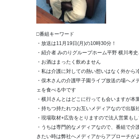
□番組キーワード
・放送は11月19日(月)の10時30分！
・紹介者 みのりグループホーム平野 横川考史
・お酒はまったく飲めません
・私は介護に対しての熱い想いはなく外から
・俣木さんの介護甲子園ライブ放送の場へメ
ェを食べる中です
・横川さんとはどこに行っても会いますが本
・持ちつ持たれつお互いメディアなので出版
・現場取材+広告をとりますので法人営業もし
・うちは専門的なメディアなので、番組で介
きたい時は弊社へメディアからアプローチが