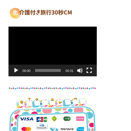
動
画
プ
レ
ー
ヤ
00:00
00:31
ー