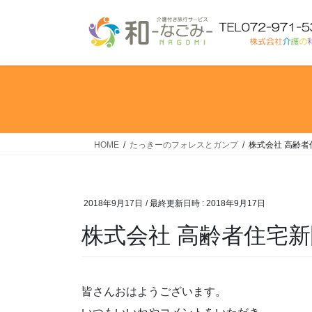
コ
ナ
ン
ビ
テ
ゲ
ン
ー
ツ
シ
へ
ョ
ス
ン
キ
に
ッ
移
HOME
たっきーのフォレスとガンプ
株式会社 高齢者
プ
動
2018年9月17日
/ 最終更新日時 :
2018年9月17日
株式会社 高齢者住宅
皆さんおはようございます。