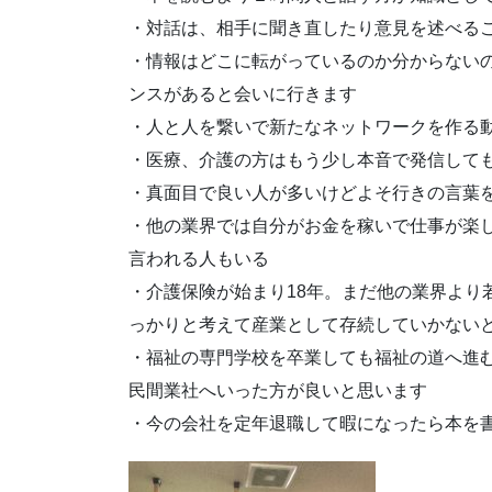
・対話は、相手に聞き直したり意見を述べる
・情報はどこに転がっているのか分からない
ンスがあると会いに行きます
・人と人を繋いで新たなネットワークを作る
・医療、介護の方はもう少し本音で発信して
・真面目で良い人が多いけどよそ行きの言葉
・他の業界では自分がお金を稼いで仕事が楽
言われる人もいる
・介護保険が始まり18年。まだ他の業界より
っかりと考えて産業として存続していかない
・福祉の専門学校を卒業しても福祉の道へ進
民間業社へいった方が良いと思います
・今の会社を定年退職して暇になったら本を