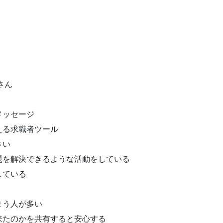
さん
メッセージ
える求職者ツール
さい
題を解決できるような活動をしている
している
まう人が多い
来たのかを共有すると安心する