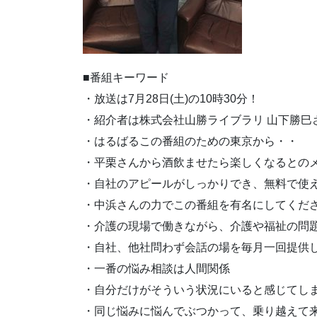
■番組キーワード
・放送は7月28日(土)の10時30分！
・紹介者は株式会社山勝ライブラリ 山下勝巳
・はるばるこの番組のための東京から・・
・平栗さんから酒飲ませたら楽しくなるとの
・自社のアピールがしっかりでき、無料で使
・中浜さんの力でこの番組を有名にしてくだ
・介護の現場で働きながら、介護や福祉の問
・自社、他社問わず会話の場を毎月一回提供
・一番の悩み相談は人間関係
・自分だけがそういう状況にいると感じてし
・同じ悩みに悩んでぶつかって、乗り越えて