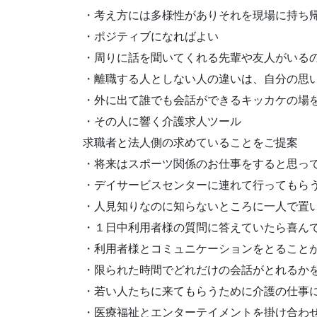
・考え方には多様性がありそれを現場に持ち
・ポジティブになればよい
・周りに話を聞いてくれる先輩や友人がいる
・離職する人としない人の違いは、自分の思
・外に出て誰でも会話ができるキッカケの場
・その人に響く介護求人ツール
求職者と法人側の求めていることをご提案
・将来はスポーツ関係のお仕事をすると思っ
・デイサービスセンターに連れて行ってもら
・人見知りなのに知らないところに一人で置
・１日中利用者様の質問に答えていたら喜ん
・利用者様とコミュニケーションをとること
・限られた時間でどれだけの会話がとれるか
・若い人たちに来てもらうために介護の仕事
・医療福祉とエンターテイメントを掛け合わ