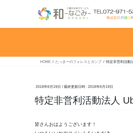
コ
ナ
ン
ビ
テ
ゲ
ン
ー
ツ
シ
へ
ョ
ス
ン
キ
に
ッ
移
HOME
たっきーのフォレスとガンプ
特定非営利活動法
プ
動
2018年6月19日
/ 最終更新日時 :
2018年6月19日
特定非営利活動法人 Ub
皆さんおはようございます！