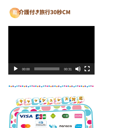
動
画
プ
レ
ー
ヤ
00:00
00:31
ー