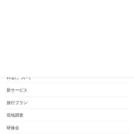
たっきーのフォレスとガンプ
プランのご案内
介護タクシー
仕事への想い
会社紹介
和-なごみ-日記
料金について
新サービス
旅行プラン
現地調査
研修会