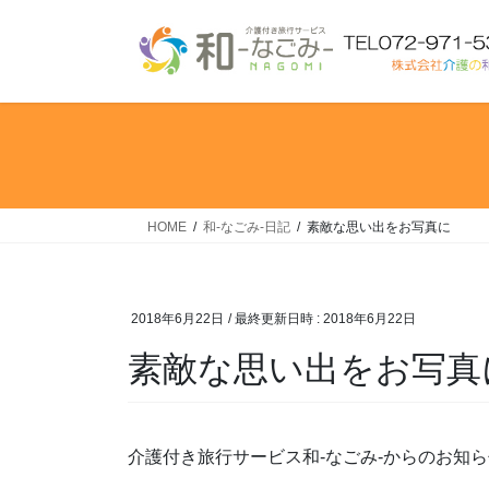
コ
ナ
ン
ビ
テ
ゲ
ン
ー
ツ
シ
へ
ョ
ス
ン
キ
に
ッ
移
HOME
和-なごみ-日記
素敵な思い出をお写真に
プ
動
2018年6月22日
/ 最終更新日時 :
2018年6月22日
素敵な思い出をお写真
介護付き旅行サービス和-なごみ‐からのお知