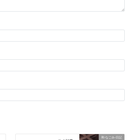
和-なごみ-日記