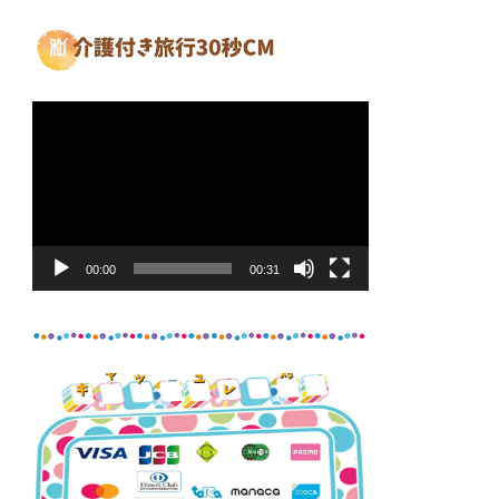
動
画
プ
レ
ー
ヤ
00:00
00:31
ー