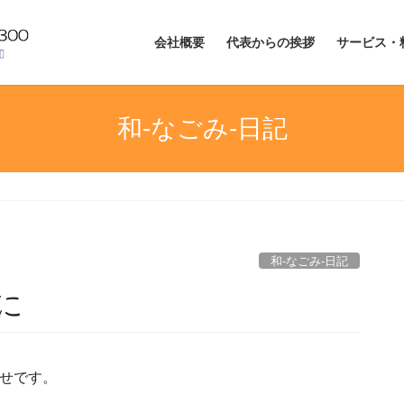
会社概要
代表からの挨拶
サービス・
和-なごみ-日記
和-なごみ-日記
に
らせです。