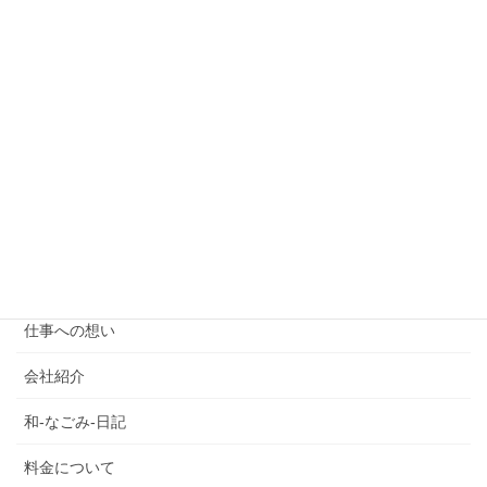
お客様のお声
ご利用を考えの方
ご報告
スタッフ紹介
たっきーのフォレスとガンプ
プランのご案内
介護タクシー
仕事への想い
会社紹介
和-なごみ-日記
料金について